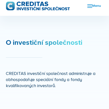
Menu
Fon
FKI
Nov
O investiční společnosti
O n
Kon
CREDITAS investiční společnost administruje a
obhospodařuje speciální fondy a fondy
kvalifikovaných investorů.