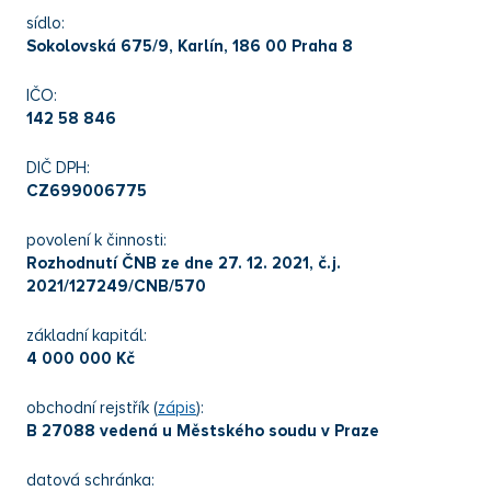
sídlo:
Sokolovská 675/9, Karlín, 186 00 Praha 8
IČO:
142 58 846
DIČ DPH:
CZ699006775
povolení k činnosti:
Rozhodnutí ČNB ze dne 27. 12. 2021, č.j.
2021/127249/CNB/570
základní kapitál:
4 000 000 Kč
obchodní rejstřík (
zápis
):
B 27088 vedená u Městského soudu v Praze
datová schránka: