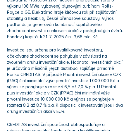
Elektrárna Prostějov s.r.o., moderní energetický zdroj o
výkonu 108 MWe, vybavený plynovými turbínami Rolls-
Royce a GE. Elektrárna hraje klíčovou roli při zajišťování
stability a flexibility české přenosové soustavy. Výnos
podfondu je generován kombinací kapitálového
zhodnocení investic a inkasem úroků z poskytnutých úvěrů.
Fondový kapitál k 31. 7. 2025 činil 3,68 mld. Kč.
Investice jsou určeny pro kvalifikované investory,
očekávané zhodnocení se pohybuje v závislosti na
zvoleném druhu investiční akcie. Hodnota investičních akcií
je určována měsíčně, jejich distribuci zajišťuje primárně
Banka CREDITAS. V případě Prioritní investiční akcie v CZK
(PIAC) činí minimální výše prvotní investice 1 000 000 Kč a
výnos se pohybuje v rozmezí 6,5 až 7,0 % p.a. U Prioritní
plus investiční akcie v CZK (PPIAC) činí minimální výše
prvotní investice 10 000 000 Kč a výnos se pohybuje v
rozmezí 8,2 až 8,7 % p.a. K dispozici k investování jsou i dva
druhy investičních akcií v EUR.
CREDITAS investiční společnost obhospodařuje a
administruje speciální fondy a fondy kvalifikovaných