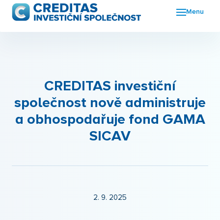
Menu
Fon
FKI
Nov
CREDITAS investiční
společnost nově administruje
O n
a obhospodařuje fond GAMA
Kon
SICAV
2. 9. 2025