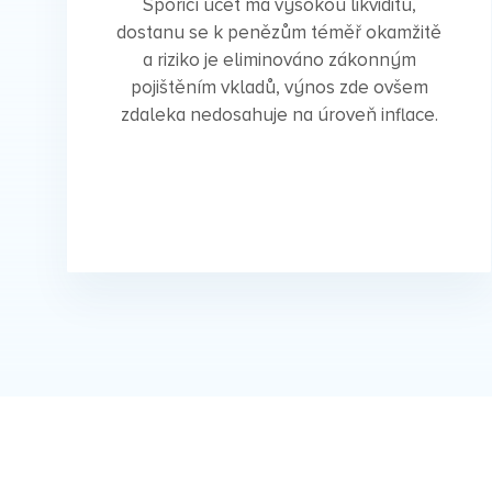
Spořicí účet má vysokou likviditu,
dostanu se k penězům téměř okamžitě
a riziko je eliminováno zákonným
pojištěním vkladů, výnos zde ovšem
zdaleka nedosahuje na úroveň inflace.