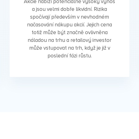
Akcie nabízí potenciálně vysoký výnos
a jsou velmi dobře likvidní. Rizika
spočívají především v nevhodném
načasování nákupu akcií. Jejich cena
totiž může být značně ovlivněna
náladou na trhu a retailový investor
může vstupovat na trh, když je již v
poslední fázi růstu.