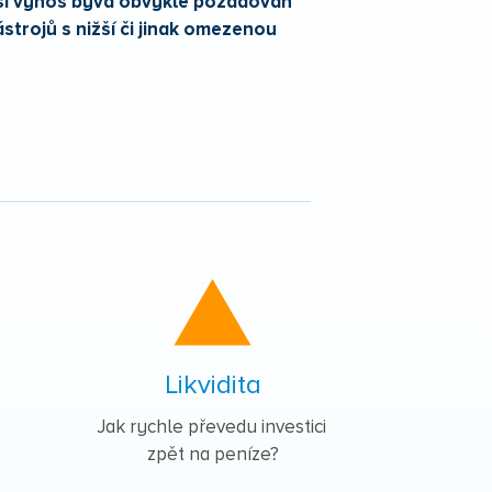
ší výnos bývá obvykle požadován
strojů s nižší či jinak omezenou
Likvidita
Jak rychle převedu investici
zpět na peníze?