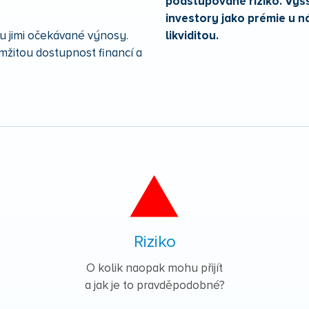
podstupované riziko. Vyš
investory jako prémie u ná
ou jimi očekávané výnosy.
likviditou.
mžitou dostupnost financí a
Riziko
O kolik naopak mohu přijít
a jak je to pravděpodobné?