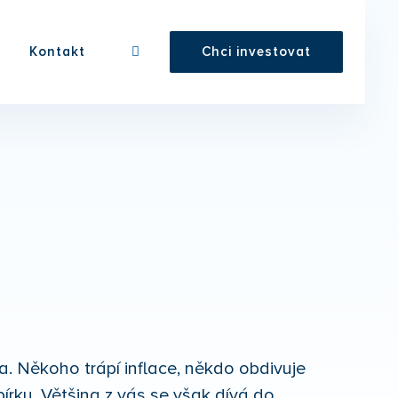
Kontakt
Chci investovat
a. Někoho trápí inflace, někdo obdivuje
írky. Většina z vás se však dívá do