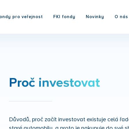
ondy pro veřejnost
FKI fondy
Novinky
O nás
Proč investovat
Důvodů, proč začít investovat existuje celá řad
staré automobily, a proto je nakupuje do své sb