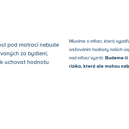
Mluvíme o inflaci, která vyja
ost pod matrací nebude
snižováním hodnoty našich úspo
vaných za bydlení,
nad inflací vyzrát.
Budeme-li 
jak uchovat hodnotu
rizika, která ale mohou nab