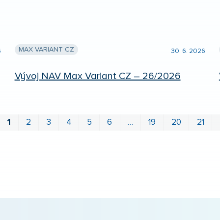
MAX VARIANT CZ
6
30. 6. 2026
Vývoj NAV Max Variant CZ – 26/2026
1
2
3
4
5
6
…
19
20
21