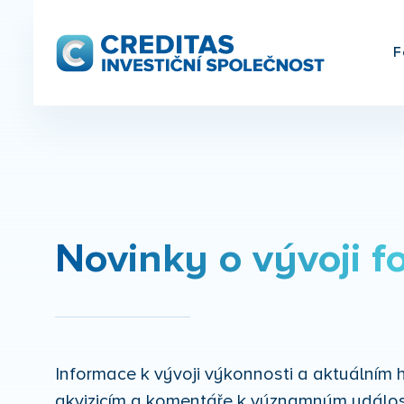
F
Novinky o vývoji f
Informace k vývoji výkonnosti a aktuální
akvizicím a komentáře k významným událos