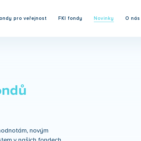
ondy pro veřejnost
FKI fondy
Novinky
O nás
ondů
m hodnotám, novým
tem v našich fondech.