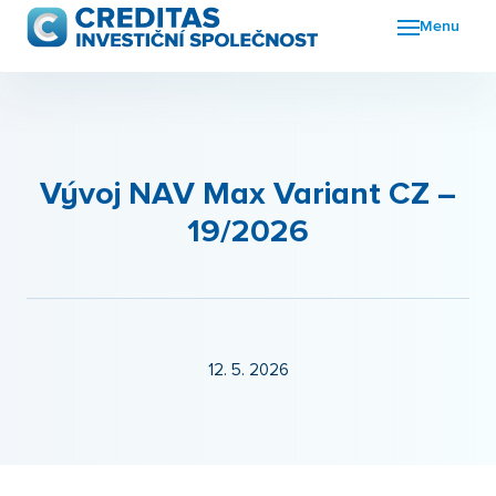
Menu
Fon
FKI
Nov
Vývoj NAV Max Variant CZ –
19/2026
O n
Kon
12. 5. 2026