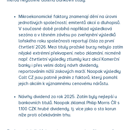
měrou negativně doléhá bankovní tituly.
Mikroekonomické faktory znamenají dění na úrovni
jednotlivých společností, emitentů akcií a dluhopisů.
V současné době probíhá například výsledková
sezóna a v těsném závěsu po zveřejnění výsledků
loňského roku společnosti reportují čísla za první
čtvrtletí 2026. Mezi tituly pražské burzy nebylo zatím
nějaké extrémní překvapení, nebo zklamání, nicméně
např. čtvrtletní výsledky ztlumily kurz akcií Komerční
banky i přes velmi dobrý návrh dividendy,
reportováním nižší ziskových marží. Naopak výsledky
Colt CZ jsou patrně jedním z faktorů, který pomohl
jejich akciím k významnému cenovému nárůstu.
Návrhy dividend za rok 2025. Zatím byly nejlepší u
bankovních titulů. Naopak zklamal Philip Morris ČR s
1.100 CZK hrubé dividendy, tj. více jako o sto korun
níže proti očekáváním trhu.