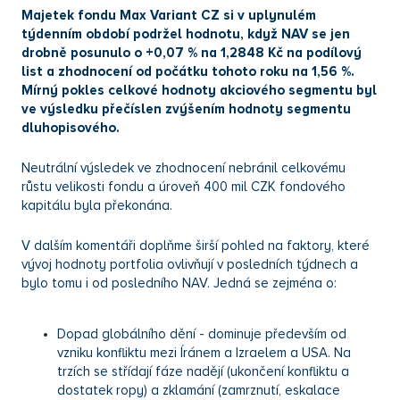
Majetek fondu Max Variant CZ si v uplynulém
týdenním období podržel hodnotu, když NAV se jen
drobně posunulo o +0,07 % na 1,2848 Kč na podílový
list a zhodnocení od počátku tohoto roku na 1,56 %.
Mírný pokles celkové hodnoty akciového segmentu byl
ve výsledku přečíslen zvýšením hodnoty segmentu
dluhopisového.
Neutrální výsledek ve zhodnocení nebránil celkovému
růstu velikosti fondu a úroveň 400 mil CZK fondového
kapitálu byla překonána.
V dalším komentáři doplňme širší pohled na faktory, které
vývoj hodnoty portfolia ovlivňují v posledních týdnech a
bylo tomu i od posledního NAV. Jedná se zejména o:
Dopad globálního dění - dominuje především od
vzniku konfliktu mezi Íránem a Izraelem a USA. Na
trzích se střídají fáze nadějí (ukončení konfliktu a
dostatek ropy) a zklamání (zamrznutí, eskalace