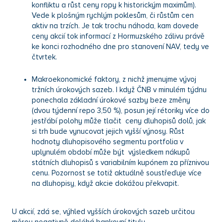
konfliktu a růst ceny ropy k historickým maximům).
Vede k plošným rychlým poklesům, či růstům cen
aktiv na trzích. Je tak trochu náhoda, kam dovede
ceny akcií tok informací z Hormuzského zálivu právě
ke konci rozhodného dne pro stanovení NAV, tedy ve
čtvrtek.
Makroekonomické faktory, z nichž jmenujme vývoj
tržních úrokových sazeb. I když ČNB v minulém týdnu
ponechala základní úrokové sazby beze změny
(dvou týdenní repo 3,50 %), posun její rétoriky více do
jestřábí polohy může tlačit ceny dluhopisů dolů, jak
si trh bude vynucovat jejich vyšší výnosy. Růst
hodnoty dluhopisového segmentu portfolia v
uplynulém období může být výsledkem nákupů
státních dluhopisů s variabilním kupónem za příznivou
cenu. Pozornost se totiž aktuálně soustřeďuje více
na dluhopisy, když akcie dokážou překvapit.
U akcií, zdá se, výhled vyšších úrokových sazeb určitou