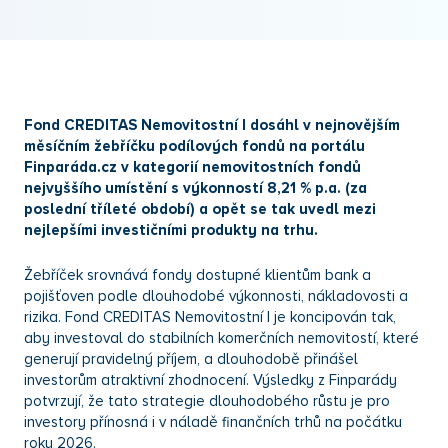
Fond CREDITAS Nemovitostní I dosáhl v nejnovějším
měsíčním žebříčku podílových fondů na portálu
Finparáda.cz v kategorií nemovitostních fondů
nejvyššího umístění s výkonností 8,21 % p.a. (za
poslední tříleté období) a opět se tak uvedl mezi
nejlepšími investičními produkty na trhu.
Žebříček srovnává fondy dostupné klientům bank a
pojišťoven podle dlouhodobé výkonnosti, nákladovosti a
rizika. Fond CREDITAS Nemovitostní I je koncipován tak,
aby investoval do stabilních komerčních nemovitostí, které
generují pravidelný příjem, a dlouhodobě přinášel
investorům atraktivní zhodnocení. Výsledky z Finparády
potvrzují, že tato strategie dlouhodobého růstu je pro
investory přínosná i v náladě finančních trhů na počátku
roku 2026.