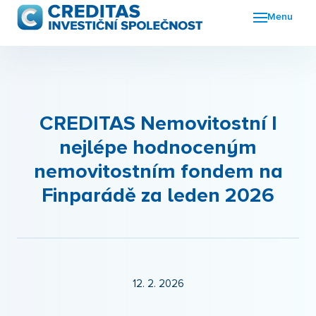
Menu
Fon
FKI
Nov
CREDITAS Nemovitostní I
nejlépe hodnoceným
O n
nemovitostním fondem na
Kon
Finparádě za leden 2026
12. 2. 2026