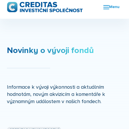
Menu
Fon
FKI
Nov
Novinky o vývoji fondů
O n
Kon
Informace k vývoji výkonnosti a aktuálním
hodnotám, novým akvizicím a komentáře k
významným událostem v našich fondech.