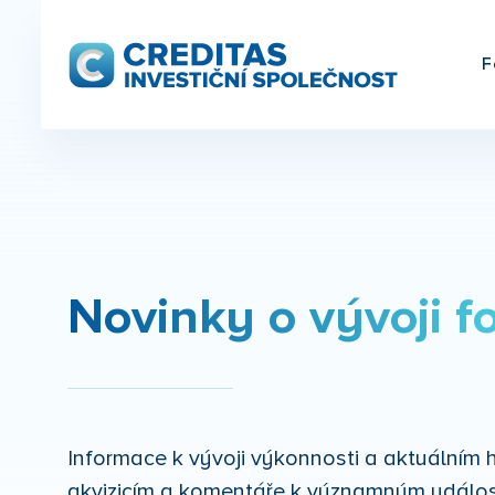
F
Novinky o vývoji f
Informace k vývoji výkonnosti a aktuální
akvizicím a komentáře k významným událos