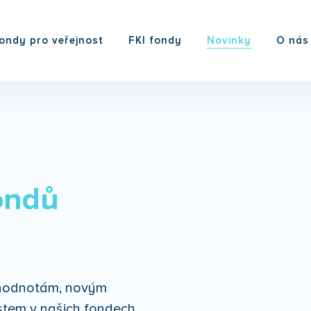
ondy pro veřejnost
FKI fondy
Novinky
O nás
ondů
m hodnotám, novým
tem v našich fondech.