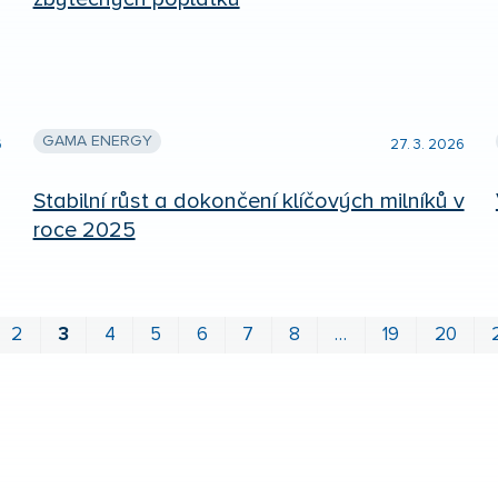
GAMA ENERGY
6
27. 3. 2026
Stabilní růst a dokončení klíčových milníků v
roce 2025
2
3
4
5
6
7
8
…
19
20