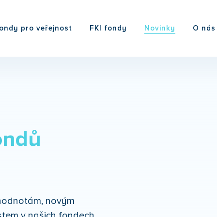
ondy pro veřejnost
FKI fondy
Novinky
O nás
ondů
m hodnotám, novým
tem v našich fondech.