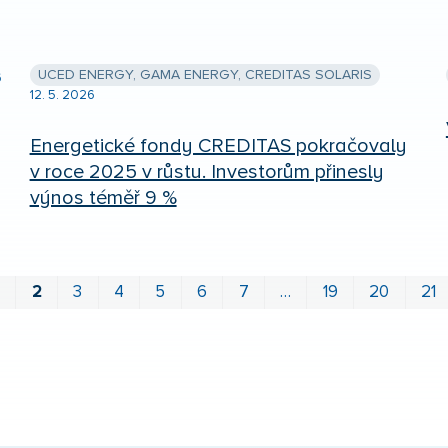
UCED ENERGY, GAMA ENERGY, CREDITAS SOLARIS
6
12. 5. 2026
Energetické fondy CREDITAS pokračovaly
v roce 2025 v růstu. Investorům přinesly
výnos téměř 9 %
1
2
3
4
5
6
7
…
19
20
21