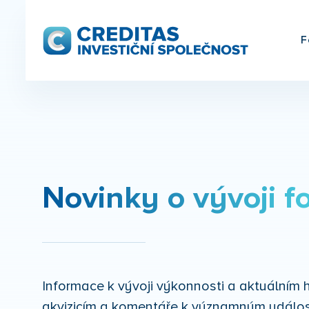
F
Novinky o vývoji f
Informace k vývoji výkonnosti a aktuální
akvizicím a komentáře k významným událos