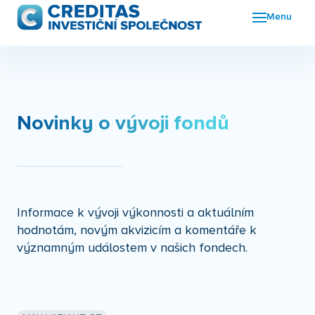
Menu
Fon
FKI
Nov
Novinky o vývoji fondů
O n
Kon
Informace k vývoji výkonnosti a aktuálním
hodnotám, novým akvizicím a komentáře k
významným událostem v našich fondech.