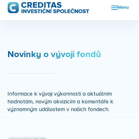
Menu
Fon
FKI
Nov
Novinky o vývoji fondů
O n
Kon
Informace k vývoji výkonnosti a aktuálním
hodnotám, novým akvizicím a komentáře k
významným událostem v našich fondech.