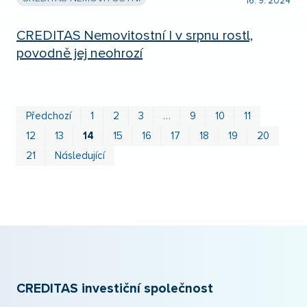
16. 9. 2024
CREDITAS Nemovitostní I v srpnu rostl,
povodně jej neohrozí
První
Posl
Předchozí
1
2
3
…
9
10
11
12
13
14
15
16
17
18
19
20
21
Následující
CREDITAS investiční společnost