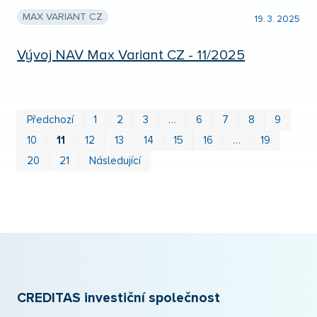
MAX VARIANT CZ
19. 3. 2025
Vývoj NAV Max Variant CZ - 11/2025
Prv
P
Předchozí
1
2
3
…
6
7
8
9
10
11
12
13
14
15
16
…
19
20
21
Následující
CREDITAS investiční společnost