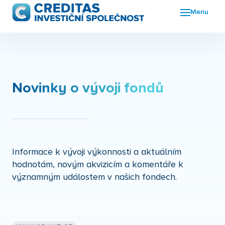
Menu
Fon
FKI
Nov
Novinky o vývoji fondů
O n
Kon
Informace k vývoji výkonnosti a aktuálním
hodnotám, novým akvizicím a komentáře k
významným událostem v našich fondech.