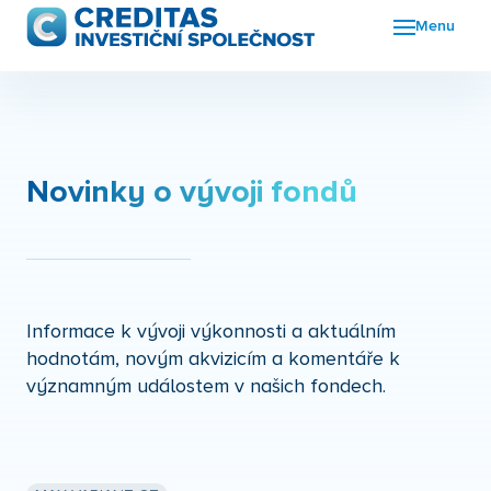
Menu
Fon
FKI
Nov
Novinky o vývoji fondů
O n
Kon
Informace k vývoji výkonnosti a aktuálním
hodnotám, novým akvizicím a komentáře k
významným událostem v našich fondech.