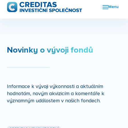
Menu
Fon
FKI
Nov
Novinky o vývoji fondů
O n
Kon
Informace k vývoji výkonnosti a aktuálním
hodnotám, novým akvizicím a komentáře k
významným událostem v našich fondech.