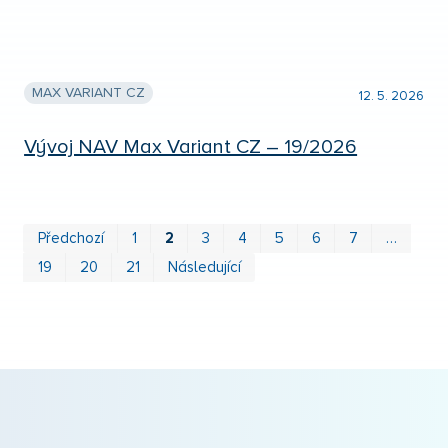
MAX VARIANT CZ
12. 5. 2026
Vývoj NAV Max Variant CZ – 19/2026
Prv
P
Předchozí
1
2
3
4
5
6
7
…
19
20
21
Následující