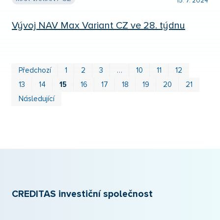
15. 7. 2024
Vývoj NAV Max Variant CZ ve 28. týdnu
První
Pos
Předchozí
1
2
3
…
10
11
12
13
14
15
16
17
18
19
20
21
Následující
CREDITAS investiční společnost