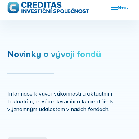
Menu
Fon
FKI
Nov
Novinky o vývoji fondů
O n
Kon
Informace k vývoji výkonnosti a aktuálním
hodnotám, novým akvizicím a komentáře k
významným událostem v našich fondech.