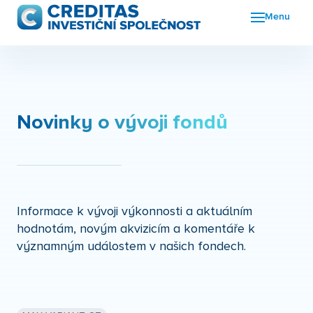
Menu
Fon
FKI
Nov
Novinky o vývoji fondů
O n
Kon
Informace k vývoji výkonnosti a aktuálním
hodnotám, novým akvizicím a komentáře k
významným událostem v našich fondech.