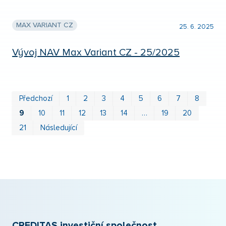
MAX VARIANT CZ
25. 6. 2025
Vývoj NAV Max Variant CZ - 25/2025
Prv
P
Předchozí
1
2
3
4
5
6
7
8
9
10
11
12
13
14
…
19
20
21
Následující
CREDITAS investiční společnost