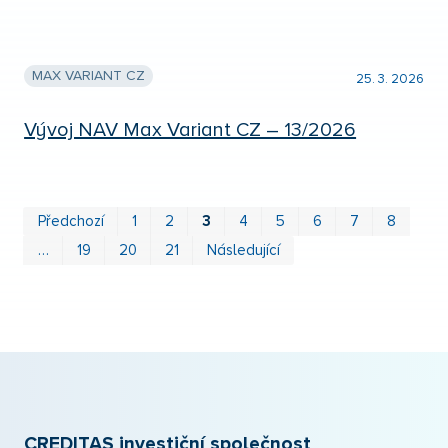
MAX VARIANT CZ
25. 3. 2026
Vývoj NAV Max Variant CZ – 13/2026
Prv
P
Předchozí
1
2
3
4
5
6
7
8
…
19
20
21
Následující
CREDITAS investiční společnost