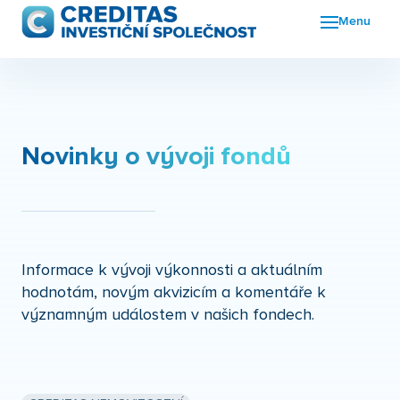
Menu
Fon
FKI
Nov
Novinky o vývoji fondů
O n
Kon
Informace k vývoji výkonnosti a aktuálním
hodnotám, novým akvizicím a komentáře k
významným událostem v našich fondech.