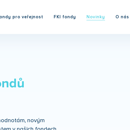
ondy pro veřejnost
FKI fondy
Novinky
O nás
ondů
m hodnotám, novým
tem v našich fondech.