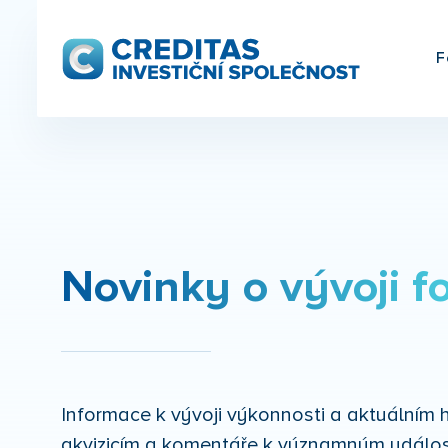
F
Novinky o vývoji f
Informace k vývoji výkonnosti a aktuální
akvizicím a komentáře k významným událos