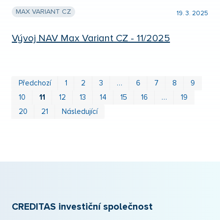
MAX VARIANT CZ
19. 3. 2025
Vývoj NAV Max Variant CZ - 11/2025
Prv
P
Předchozí
1
2
3
…
6
7
8
9
10
11
12
13
14
15
16
…
19
20
21
Následující
CREDITAS investiční společnost