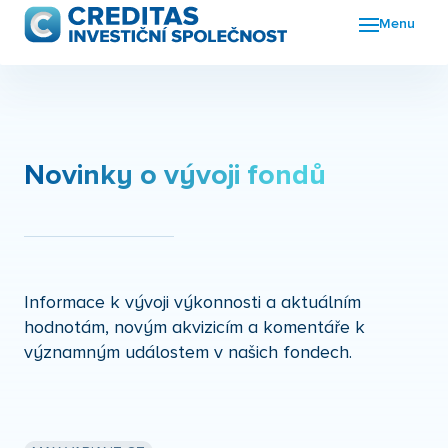
Menu
Fon
FKI
Nov
Novinky o vývoji fondů
O n
Kon
Informace k vývoji výkonnosti a aktuálním
hodnotám, novým akvizicím a komentáře k
významným událostem v našich fondech.