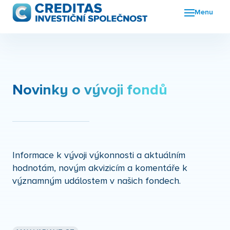
Menu
Fon
FKI
Nov
Novinky o vývoji fondů
O n
Kon
Informace k vývoji výkonnosti a aktuálním
hodnotám, novým akvizicím a komentáře k
významným událostem v našich fondech.