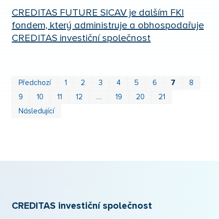
CREDITAS FUTURE SICAV je dalším FKI
fondem, který administruje a obhospodařuje
CREDITAS investiční společnost
Prv
P
Předchozí
1
2
3
4
5
6
7
8
9
10
11
12
…
19
20
21
Následující
CREDITAS investiční společnost