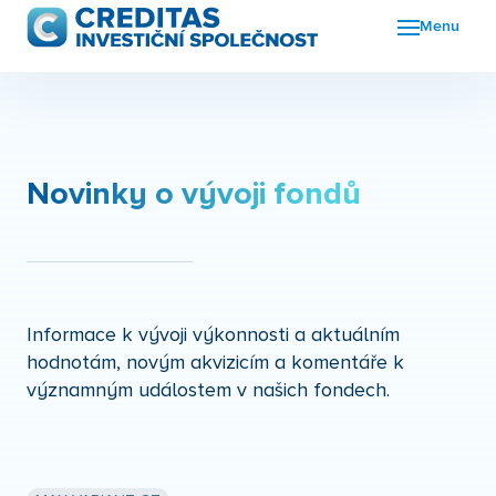
Menu
Fon
FKI
Nov
Novinky o vývoji fondů
O n
Kon
Informace k vývoji výkonnosti a aktuálním
hodnotám, novým akvizicím a komentáře k
významným událostem v našich fondech.