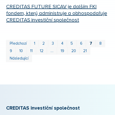
CREDITAS FUTURE SICAV je dalším FKI
fondem, který administruje a obhospodařuje
CREDITAS investiční společnost
Prv
P
Předchozí
1
2
3
4
5
6
7
8
9
10
11
12
…
19
20
21
Následující
CREDITAS investiční společnost