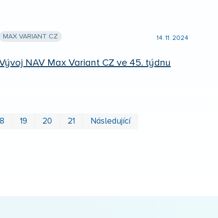
MAX VARIANT CZ
14. 11. 2024
Vývoj NAV Max Variant CZ ve 45. týdnu
První
Poslední
18
19
20
21
Následující