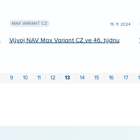
MAX VARIANT CZ
4
19. 11. 2024
ě
Vývoj NAV Max Variant CZ ve 46. týdnu
8
9
10
11
12
13
14
15
16
17