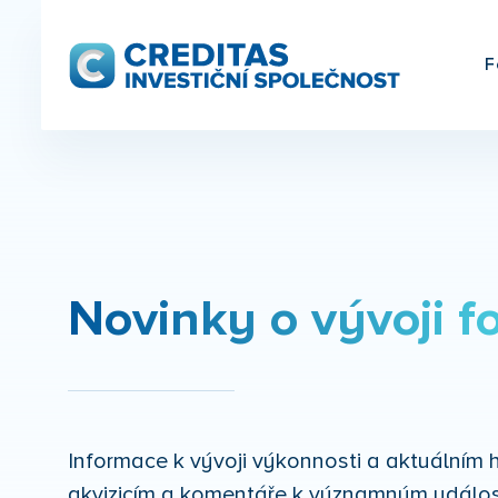
F
Novinky o vývoji f
Informace k vývoji výkonnosti a aktuální
akvizicím a komentáře k významným událos