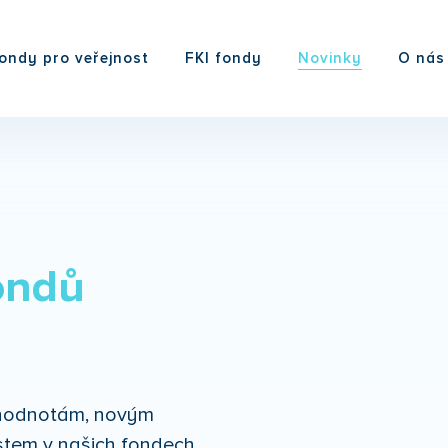
ondy pro veřejnost
FKI fondy
Novinky
O nás
ondů
m hodnotám, novým
tem v našich fondech.