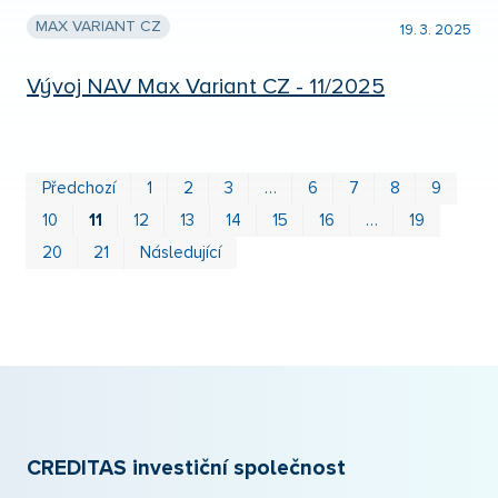
MAX VARIANT CZ
19. 3. 2025
Vývoj NAV Max Variant CZ - 11/2025
Prv
P
Předchozí
1
2
3
…
6
7
8
9
10
11
12
13
14
15
16
…
19
20
21
Následující
CREDITAS investiční společnost