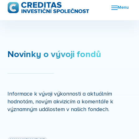
Menu
Fon
FKI
Nov
Novinky o vývoji fondů
O n
Kon
Informace k vývoji výkonnosti a aktuálním
hodnotám, novým akvizicím a komentáře k
významným událostem v našich fondech.