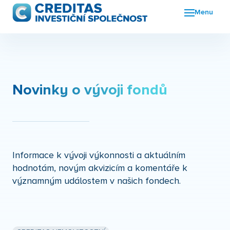
Menu
Fon
FKI
Nov
Novinky o vývoji fondů
O n
Kon
Informace k vývoji výkonnosti a aktuálním
hodnotám, novým akvizicím a komentáře k
významným událostem v našich fondech.