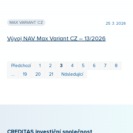
MAX VARIANT CZ
25. 3. 2026
Vývoj NAV Max Variant CZ – 13/2026
Prv
P
Předchozí
1
2
3
4
5
6
7
8
…
19
20
21
Následující
CREDITAS investiční společnost