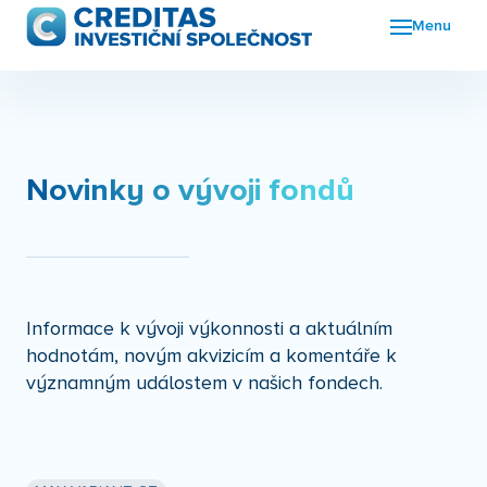
Menu
Fon
FKI
Nov
Novinky o vývoji fondů
O n
Kon
Informace k vývoji výkonnosti a aktuálním
hodnotám, novým akvizicím a komentáře k
významným událostem v našich fondech.