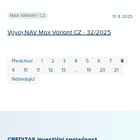
MAX VARIANT CZ
13. 8. 2025
Vývoj NAV Max Variant CZ - 32/2025
Prv
P
Předchozí
1
2
3
4
5
6
7
8
9
10
11
12
13
…
19
20
21
Následující
CREDITAS investiční společnost