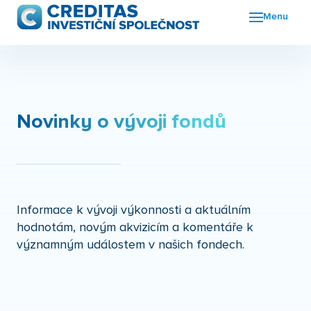
Menu
Fon
FKI
Nov
Novinky o vývoji fondů
O n
Kon
Informace k vývoji výkonnosti a aktuálním
hodnotám, novým akvizicím a komentáře k
významným událostem v našich fondech.