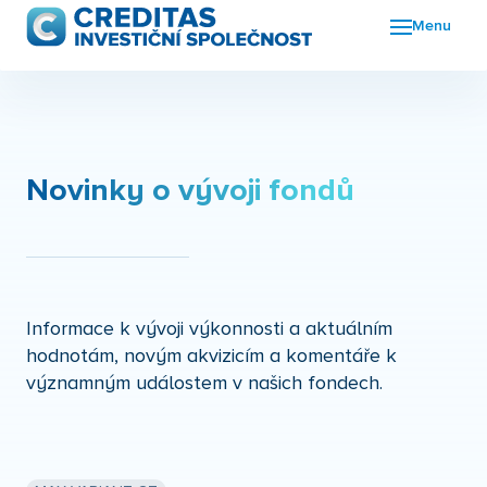
Menu
Fon
FKI
Nov
Novinky o vývoji fondů
O n
Kon
Informace k vývoji výkonnosti a aktuálním
hodnotám, novým akvizicím a komentáře k
významným událostem v našich fondech.