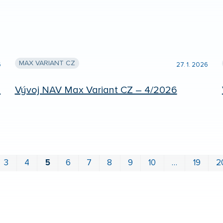
MAX VARIANT CZ
6
27. 1. 2026
m
Vývoj NAV Max Variant CZ – 4/2026
3
4
5
6
7
8
9
10
…
19
2