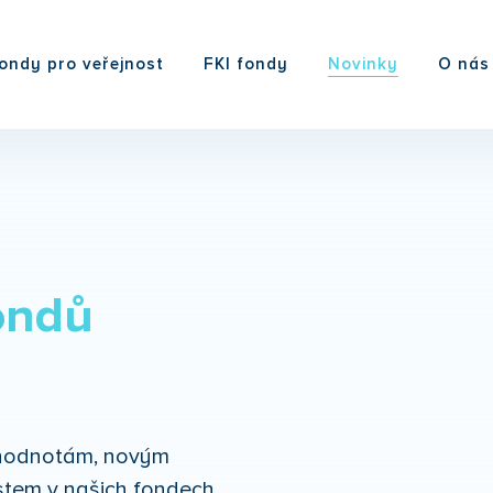
ondy pro veřejnost
FKI fondy
Novinky
O nás
ondů
m hodnotám, novým
tem v našich fondech.