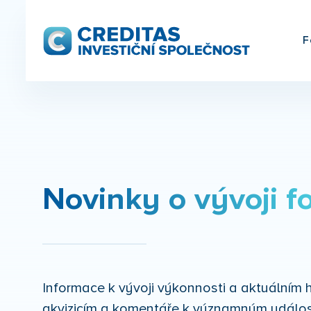
F
Novinky o vývoji f
Informace k vývoji výkonnosti a aktuální
akvizicím a komentáře k významným událos