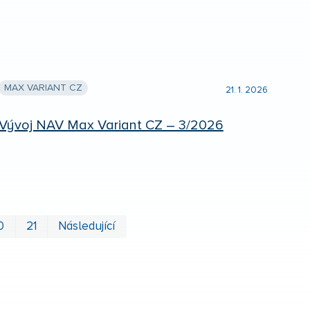
MAX VARIANT CZ
21. 1. 2026
Vývoj NAV Max Variant CZ – 3/2026
První
Poslední
0
21
Následující