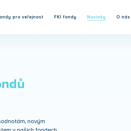
ondy pro veřejnost
FKI fondy
Novinky
O nás
ondů
m hodnotám, novým
tem v našich fondech.