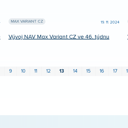
MAX VARIANT CZ
4
19. 11. 2024
ě
Vývoj NAV Max Variant CZ ve 46. týdnu
8
9
10
11
12
13
14
15
16
17