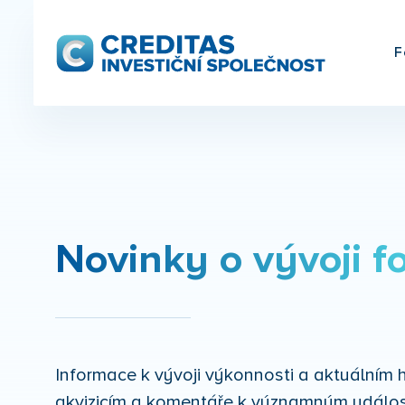
F
Novinky o vývoji f
Informace k vývoji výkonnosti a aktuální
akvizicím a komentáře k významným událos