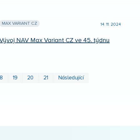
MAX VARIANT CZ
14. 11. 2024
Vývoj NAV Max Variant CZ ve 45. týdnu
První
Poslední
18
19
20
21
Následující