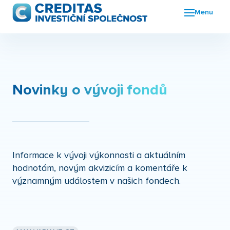
Menu
Fon
FKI
Nov
Novinky o vývoji fondů
O n
Kon
Informace k vývoji výkonnosti a aktuálním
hodnotám, novým akvizicím a komentáře k
významným událostem v našich fondech.