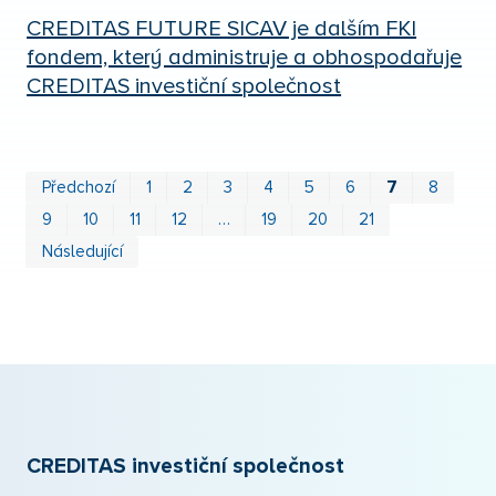
CREDITAS FUTURE SICAV je dalším FKI
fondem, který administruje a obhospodařuje
CREDITAS investiční společnost
Prv
P
Předchozí
1
2
3
4
5
6
7
8
9
10
11
12
…
19
20
21
Následující
CREDITAS investiční společnost